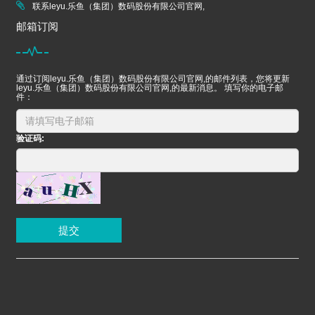
联系leyu.乐鱼（集团）数码股份有限公司官网,
邮箱订阅
通过订阅leyu.乐鱼（集团）数码股份有限公司官网,的邮件列表，您将更新
leyu.乐鱼（集团）数码股份有限公司官网,的最新消息。 填写你的电子邮
件：
验证码:
提交