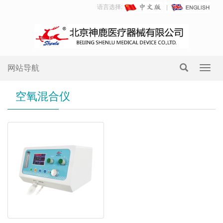
语言选择:
网站导航
Toggl
navig
空氧混合仪