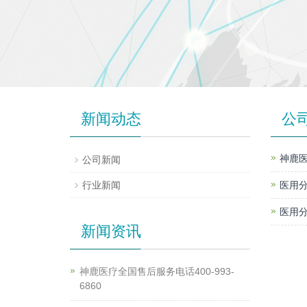
新闻动态
公
神鹿医
公司新闻
行业新闻
医用分
医用分
新闻资讯
神鹿医疗全国售后服务电话400-993-
6860