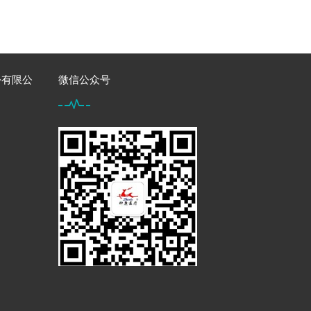
份有限公
微信公众号