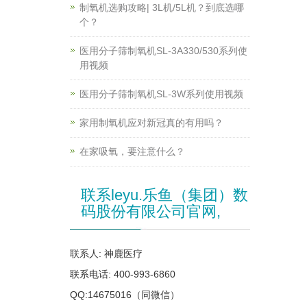
制氧机选购攻略| 3L机/5L机？到底选哪
个？
医用分子筛制氧机SL-3A330/530系列使
用视频
医用分子筛制氧机SL-3W系列使用视频
家用制氧机应对新冠真的有用吗？
在家吸氧，要注意什么？
联系leyu.乐鱼（集团）数
码股份有限公司官网,
联系人: 神鹿医疗
联系电话: 400-993-6860
QQ:14675016（同微信）