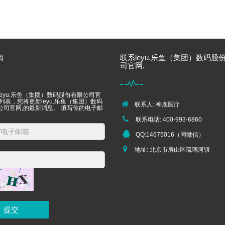
阅
联系leyu.乐鱼（集团）数码股
司官网,
eyu.乐鱼（集团）数码股份有限公司官
列表，您将更新leyu.乐鱼（集团）数码
联系人: 神鹿医疗
公司官网,的最新消息。 填写你的电子邮
联系电话: 400-993-6860
QQ:14675016（同微信）
地址: 北京市房山区琉璃河镇
提交