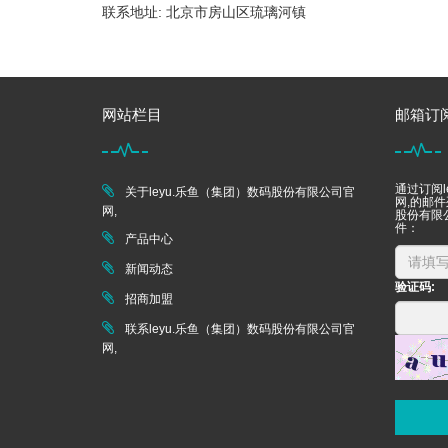
联系地址: 北京市房山区琉璃河镇
网站栏目
邮箱订
通过订阅l
关于leyu.乐鱼（集团）数码股份有限公司官
网,的邮件
网,
股份有限
件：
产品中心
新闻动态
验证码:
招商加盟
联系leyu.乐鱼（集团）数码股份有限公司官
网,